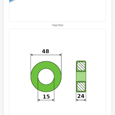
Чертёж