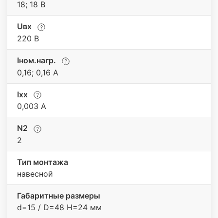
18; 18 В
Uвх
220 В
Iном.нагр.
0,16; 0,16 А
Iхх
0,003 А
N2
2
Тип монтажа
навесной
Габаритные размеры
d=15 / D=48 H=24 мм