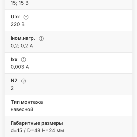
15; 15 В
Uвх
220 В
Iном.нагр.
0,2; 0,2 А
Iхх
0,003 А
N2
2
Тип монтажа
навесной
Габаритные размеры
d=15 / D=48 H=24 мм