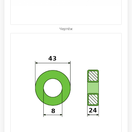
Чертёж