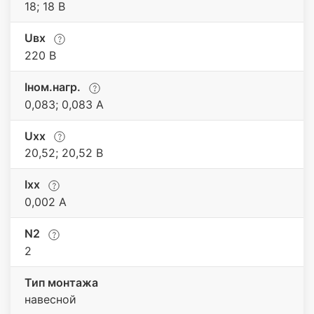
18; 18 В
Uвх
220 В
Iном.нагр.
0,083; 0,083 А
Uхх
20,52; 20,52 В
Iхх
0,002 А
N2
2
Тип монтажа
навесной