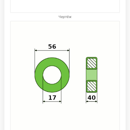
Чертёж