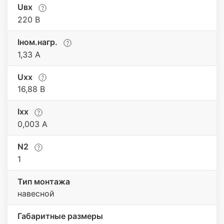
Uвх
220 В
Iном.нагр.
1,33 А
Uхх
16,88 В
Iхх
0,003 А
N2
1
Тип монтажа
навесной
Габаритные размеры