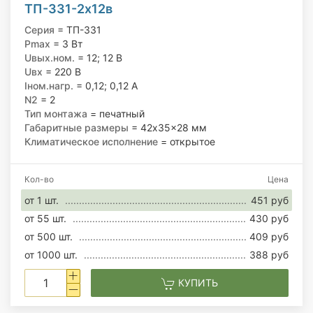
ТП-331-2х12в
Серия
= ТП-331
Pmax
= 3 Вт
Uвых.ном.
= 12; 12 В
Uвх
= 220 В
Iном.нагр.
= 0,12; 0,12 А
N2
= 2
Тип монтажа
= печатный
Габаритные размеры
= 42x35x28 мм
Климатическое исполнение
= открытое
Кол-во
Цена
от 1 шт.
451 руб
от 55 шт.
430 руб
от 500 шт.
409 руб
от 1000 шт.
388 руб
КУПИТЬ