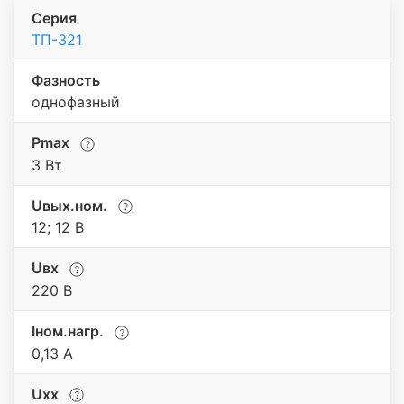
Серия
ТП-321
Фазность
однофазный
Pmax
3 Вт
Uвых.ном.
12; 12 В
Uвх
220 В
Iном.нагр.
0,13 А
Uхх