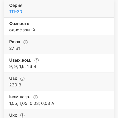
Серия
ТП-30
Фазность
однофазный
Pmax
27 Вт
Uвых.ном.
9; 9; 1,6; 1,6 В
Uвх
220 В
Iном.нагр.
1,05; 1,05; 0,03; 0,03 А
Uхх