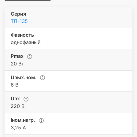
Серия
ТП-135
Фазность
однофазный
Pmax
20 Вт
Uвых.ном.
6 В
Uвх
220 В
Iном.нагр.
3,25 А