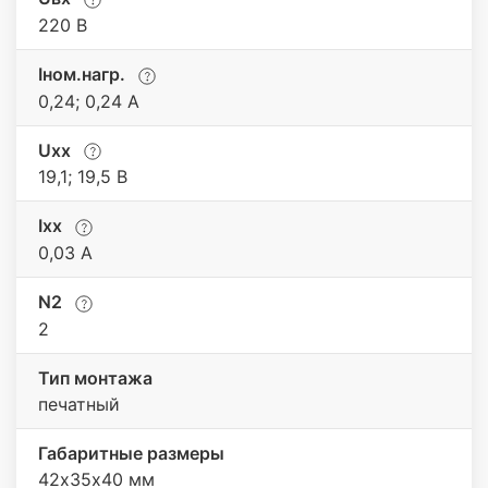
220 В
Iном.нагр.
0,24; 0,24 А
Uхх
19,1; 19,5 В
Iхх
0,03 A
N2
2
Тип монтажа
печатный
Габаритные размеры
42х35х40 мм