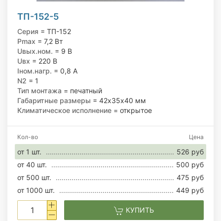
ТП-152-5
Серия
= ТП-152
Pmax
= 7,2 Вт
Uвых.ном.
= 9 В
Uвх
= 220 В
Iном.нагр.
= 0,8 А
N2
= 1
Тип монтажа
= печатный
Габаритные размеры
= 42х35х40 мм
Климатическое исполнение
= открытое
Кол-во
Цена
от 1 шт.
526 руб
от 40 шт.
500 руб
от 500 шт.
475 руб
от 1000 шт.
449 руб
КУПИТЬ