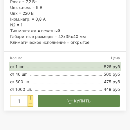
Pmax
= 7,2 Вт
Uвых.ном.
= 9 В
Uвх
= 220 В
Iном.нагр.
= 0,8 А
N2
= 1
Тип монтажа
= печатный
Габаритные размеры
= 42х35х40 мм
Климатическое исполнение
= открытое
Кол-во
Цена
от 1 шт.
526 руб
от 40 шт.
500 руб
от 500 шт.
475 руб
от 1000 шт.
449 руб
КУПИТЬ