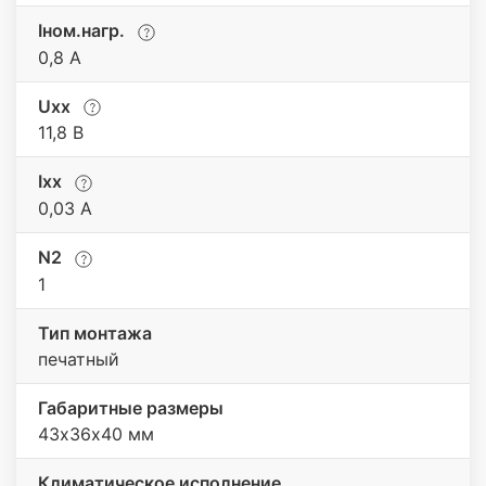
Iном.нагр.
0,8 А
Uхх
11,8 В
Iхх
0,03 A
N2
1
Тип монтажа
печатный
Габаритные размеры
43х36х40 мм
Климатическое исполнение