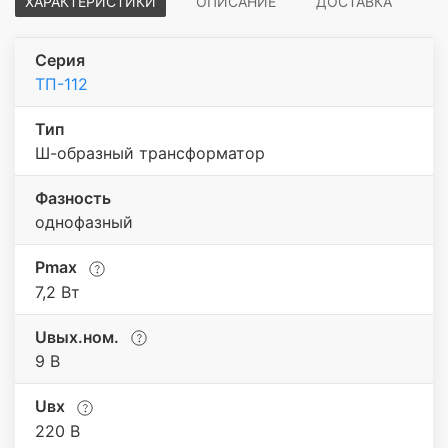
ХАРАКТЕРИСТИКИ
ОПИСАНИЕ
ДОСТАВКА
Серия
ТП-112
Тип
Ш-образный трансформатор
Фазность
однофазный
Pmax
7,2 Вт
Uвых.ном.
9 В
Uвх
220 В