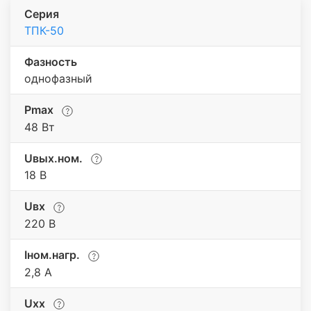
Серия
ТПК-50
Фазность
однофазный
Pmax
48 Вт
Uвых.ном.
18 В
Uвх
220 В
Iном.нагр.
2,8 А
Uхх