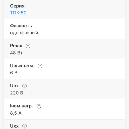
Серия
ТПК-50
Фазность
однофазный
Pmax
48 Вт
Uвых.ном.
6 В
Uвх
220 В
Iном.нагр.
8,5 А
Uхх