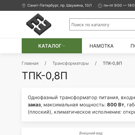
Санкт-Петербург, пр. Шаумяна, 10/1
пн–пт 9:00 — 18:
КАТАЛОГ
НАМОТКА
П
Главная
Трансформаторы
ТПК-0,8П
ТПК-0,8П
Однофазный трансформатор питания, входн
заказ
, максимальная мощность:
800 Вт
, га
(плоский), климатическое исполнение: откр
Внешний вид