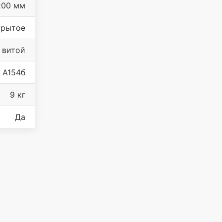
200 мм
крытое
витой
А154б
9 кг
Да