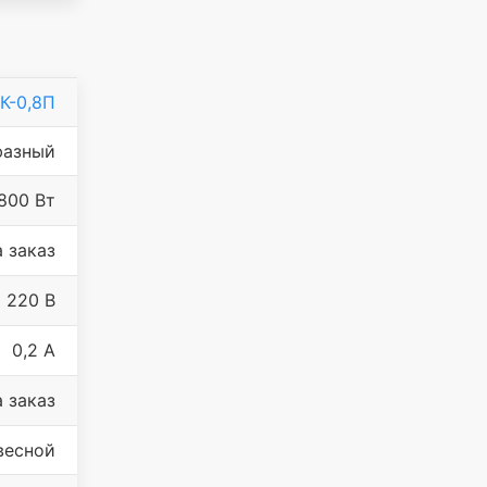
К-0,8П
фазный
800 Вт
а заказ
220 В
0,2 A
а заказ
весной