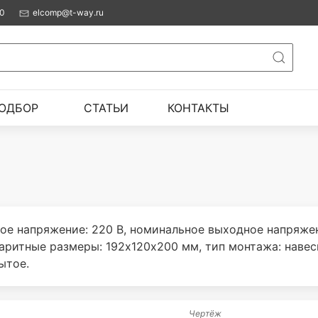
00
elcomp@t-way.ru
ОДБОР
СТАТЬИ
КОНТАКТЫ
ое напряжение: 220 В, номинальное выходное напряже
баритные размеры: 192х120х200 мм, тип монтажа: наве
ытое.
Чертёж