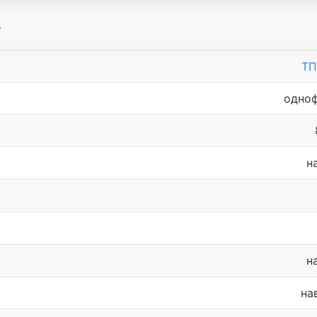
А
ТП
одно
н
н
на