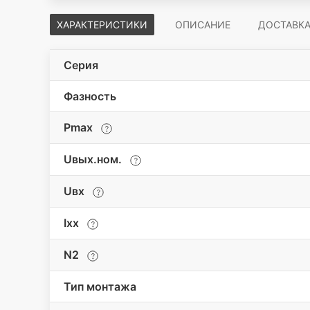
ХАРАКТЕРИСТИКИ
ОПИСАНИЕ
ДОСТАВК
Серия
Фазность
Pmax
Uвых.ном.
Uвх
Iхх
N2
Тип монтажа