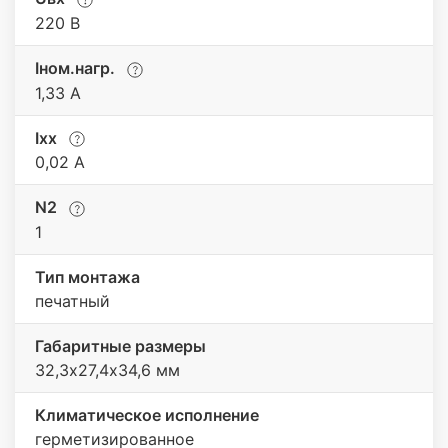
220 В
Iном.нагр.
1,33 А
Iхх
0,02 A
N2
1
Тип монтажа
печатный
Габаритные размеры
32,3х27,4х34,6 мм
Климатическое исполнение
герметизированное