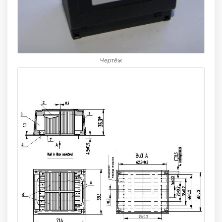
Чертёж