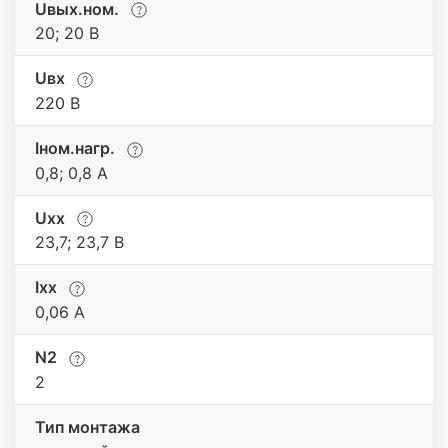
Uвых.ном.
20; 20 В
Uвх
220 В
Iном.нагр.
0,8; 0,8 А
Uхх
23,7; 23,7 В
Iхх
0,06 A
N2
2
Тип монтажа