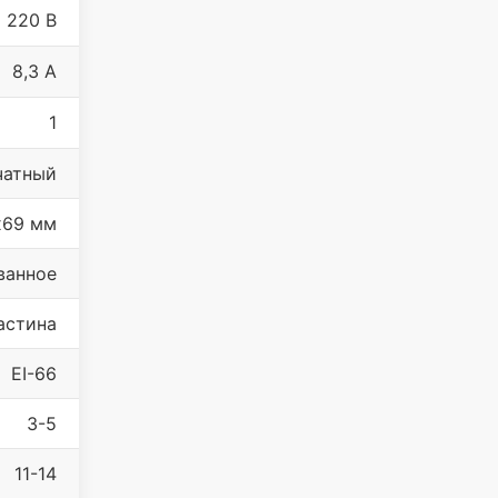
220 В
8,3 А
1
чатный
х69 мм
ванное
астина
EI-66
3-5
11-14