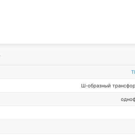
А
Т
Ш-образный трансфо
одно