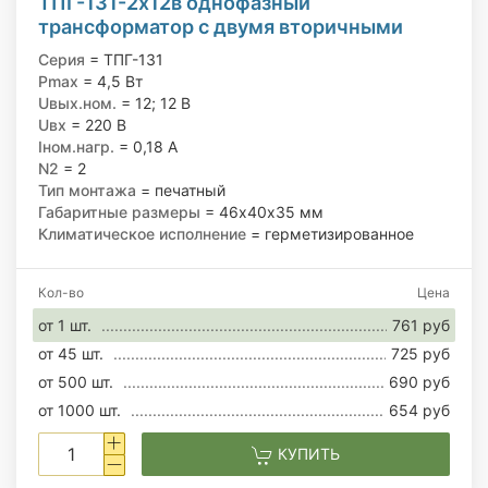
ТПГ-131-2х12в однофазный
трансформатор с двумя вторичными
обмотками 220/12; 12 В, 4,5 Вт
Серия
= ТПГ-131
Pmax
= 4,5 Вт
Uвых.ном.
= 12; 12 В
Uвх
= 220 В
Iном.нагр.
= 0,18 А
N2
= 2
Тип монтажа
= печатный
Габаритные размеры
= 46х40х35 мм
Климатическое исполнение
= герметизированное
Кол-во
Цена
от 1 шт.
761 руб
от 45 шт.
725 руб
от 500 шт.
690 руб
от 1000 шт.
654 руб
КУПИТЬ