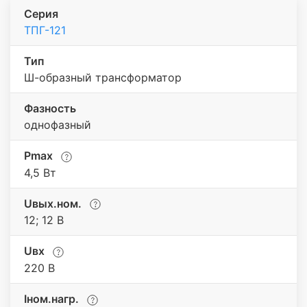
Серия
ТПГ-121
Тип
Ш-образный трансформатор
Фазность
однофазный
Pmax
4,5 Вт
Uвых.ном.
12; 12 В
Uвх
220 В
Iном.нагр.