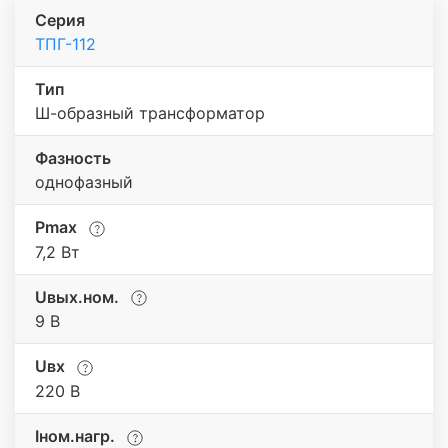
Серия
ТПГ-112
Тип
Ш-образный трансформатор
Фазность
однофазный
Pmax
7,2 Вт
Uвых.ном.
9 В
Uвх
220 В
Iном.нагр.