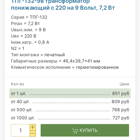
ТПГ-132-9в трансформатор
понижающий с 220 на 9 Вольт, 7,2 Вт
Серия
= ТПГ-132
Pmax
= 7,2 Вт
Uвых.ном.
= 9 В
Uвх
= 220 В
Iном.нагр.
= 0,8 А
N2
= 1
Тип монтажа
= печатный
Габаритные размеры
= 46,4x39,7x41 мм
Климатическое исполнение
= герметизированное
Кол-во
Цена
от 1 шт.
851 руб
от 40 шт.
809 руб
от 500 шт.
768 руб
от 1000 шт.
727 руб
КУПИТЬ