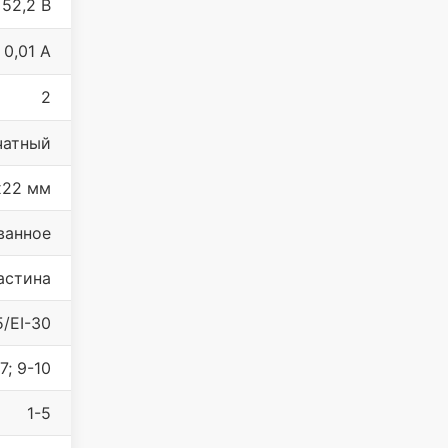
 52,2 В
0,01 A
2
чатный
х22 мм
ванное
астина
5/EI-30
7; 9-10
1-5