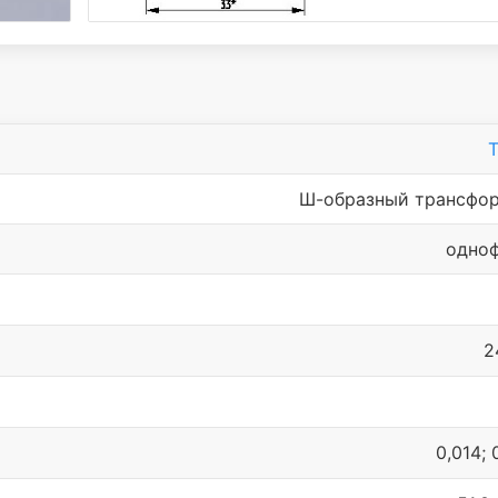
Т
Ш-образный трансфо
одно
2
0,014; 