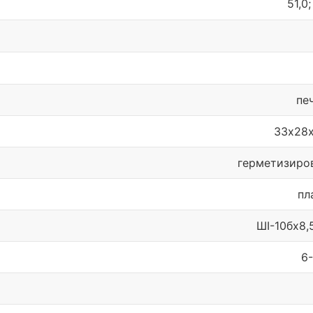
51,0;
пе
33х28
герметизиро
пл
ШI-10бx8,
6-