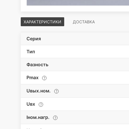
ХАРАКТЕРИСТИКИ
ДОСТАВКА
Серия
Тип
Фазность
Pmax
Uвых.ном.
Uвх
Iном.нагр.