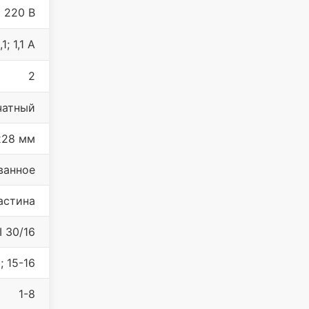
220 В
,1; 1,1 А
2
чатный
х28 мм
ванное
астина
I 30/16
; 15-16
1-8