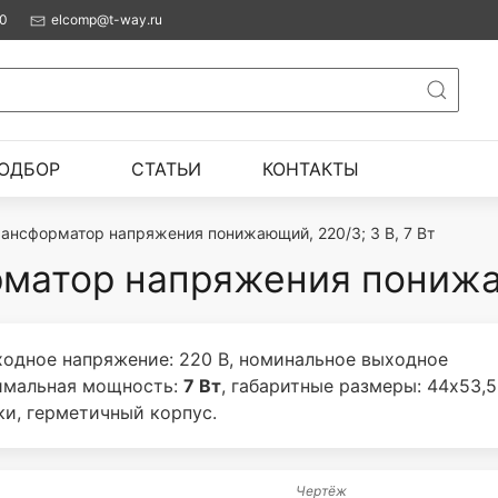
00
elcomp@t-way.ru
ОДБОР
СТАТЬИ
КОНТАКТЫ
рансформатор напряжения понижающий, 220/3; 3 В, 7 Вт
матор напряжения понижаю
одное напряжение: 220 В, номинальное выходное
симальная мощность:
7 Вт
, габаритные размеры: 44x53,
ки, герметичный корпус.
Чертёж