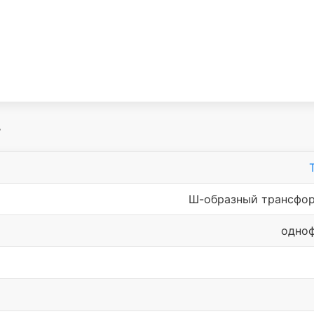
А
Ш-образный трансфо
одно