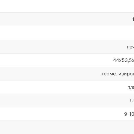
1
пе
44х53,5
герметизиро
пл
U
9-10