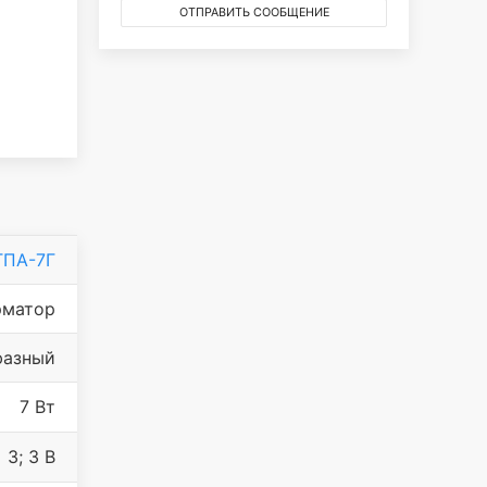
ОТПРАВИТЬ СООБЩЕНИЕ
ТПА-7Г
рматор
фазный
7 Вт
3; 3 В