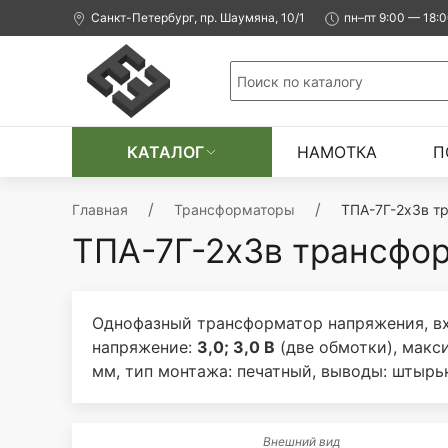
Санкт-Петербург, пр. Шаумяна, 10/1
пн–пт 9:00 — 18:
КАТАЛОГ
НАМОТКА
П
Главная
Трансформаторы
ТПА-7Г-2х3в т
ТПА-7Г-2х3в трансфор
Однофазный трансформатор напряжения, вх
напряжение:
3,0; 3,0 В
(две обмотки), мак
мм, тип монтажа: печатный, выводы: штырь
Внешний вид