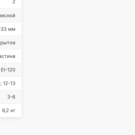
2
весной
133 мм
крытое
астина
EI-120
; 12-13
3-6
6,2 кг