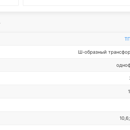
А
Т
Ш-образный трансфо
одно
10,6