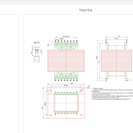
Чертёж