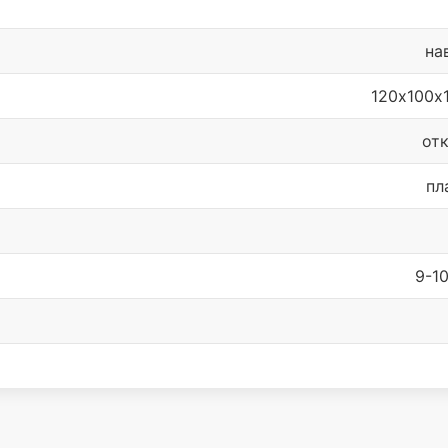
на
120х100х
от
пл
9-10