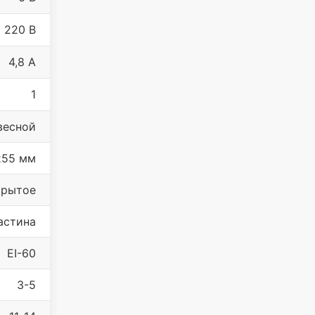
220 В
4,8 А
1
весной
х55 мм
крытое
астина
EI-60
3-5