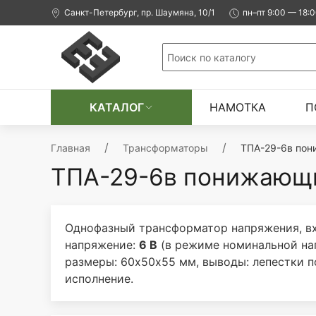
Санкт-Петербург, пр. Шаумяна, 10/1
пн–пт 9:00 — 18:
КАТАЛОГ
НАМОТКА
П
Главная
Трансформаторы
ТПА-29-6в пон
ТПА-29-6в понижающий
Однофазный трансформатор напряжения, вх
напряжение:
6 В
(в режиме номинальной на
размеры: 60х50х55 мм, выводы: лепестки п
исполнение.