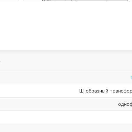
А
Ш-образный трансфо
одно