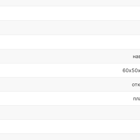
на
60х50
от
пл