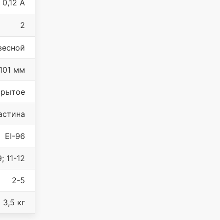
0,12 A
2
весной
101 мм
крытое
астина
EI-96
; 11-12
2-5
3,5 кг