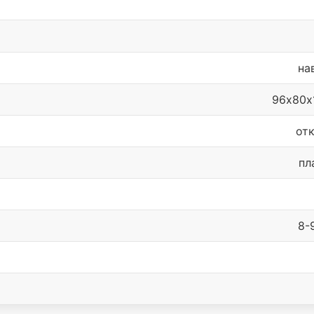
на
96х80х
от
пл
8-9