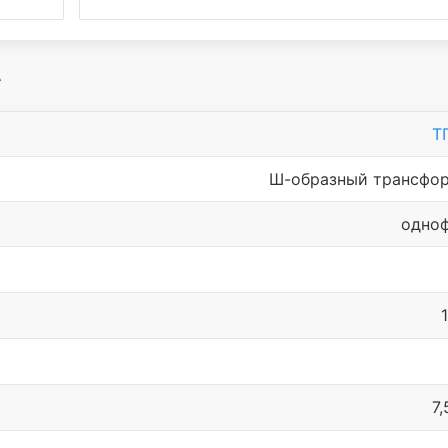
А
Т
Ш-образный трансфо
одно
7,