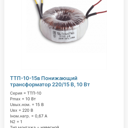
ТТП-10-15в Понижающий
трансформатор 220/15 В, 10 Вт
Серия
= ТТП-10
Pmax
= 10 Вт
Uвых.ном.
= 15 В
Uвх
= 220 В
Iном.нагр.
= 0,67 А
N2
= 1
Тип монтажа
= навесной