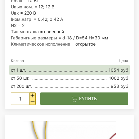
Pmax
= 10 Вт
Uвых.ном.
= 12; 12 В
Uвх
= 220 В
Iном.нагр.
= 0,42; 0,42 А
N2
= 2
Тип монтажа
= навесной
Габаритные размеры
= d-18 / D=54 H=30 мм
Климатическое исполнение
= открытое
Кол-во
Цена
от 1 шт.
1054 руб
от 50 шт.
1002 руб
от 200 шт.
953 руб
КУПИТЬ