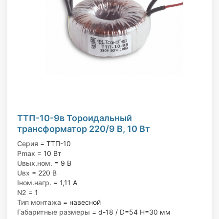
ТТП-10-9в Тороидальный
трансформатор 220/9 В, 10 Вт
Серия
= ТТП-10
Pmax
= 10 Вт
Uвых.ном.
= 9 В
Uвх
= 220 В
Iном.нагр.
= 1,11 А
N2
= 1
Тип монтажа
= навесной
Габаритные размеры
= d-18 / D=54 H=30 мм