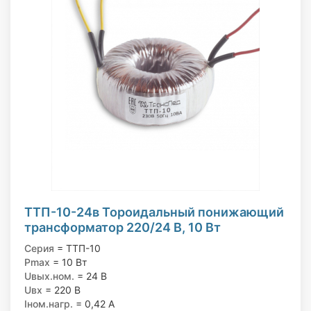
ТТП-10-24в Тороидальный понижающий
трансформатор 220/24 В, 10 Вт
Серия
= ТТП-10
Pmax
= 10 Вт
Uвых.ном.
= 24 В
Uвх
= 220 В
Iном.нагр.
= 0,42 А