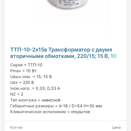
ТТП-10-2х15в Трансформатор с двумя
вторичными обмотками, 220/15; 15 В, 10
Вт
Серия
= ТТП-10
Pmax
= 10 Вт
Uвых.ном.
= 15; 15 В
Uвх
= 220 В
Iном.нагр.
= 0,33; 0,33 А
N2
= 2
Тип монтажа
= навесной
Габаритные размеры
= d-18 / D=54 H=30 мм
Климатическое исполнение
= открытое
Кол-во
Цена