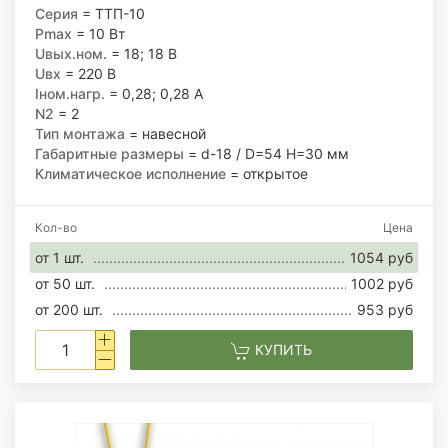
Вт
Серия
= ТТП-10
Pmax
= 10 Вт
Uвых.ном.
= 18; 18 В
Uвх
= 220 В
Iном.нагр.
= 0,28; 0,28 А
N2
= 2
Тип монтажа
= навесной
Габаритные размеры
= d-18 / D=54 H=30 мм
Климатическое исполнение
= открытое
Кол-во
Цена
от 1 шт.
1054 руб
от 50 шт.
1002 руб
от 200 шт.
953 руб
КУПИТЬ