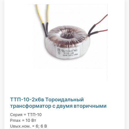
ТТП-10-2х6в Тороидальный
трансформатор с двумя вторичными
обмотками, 220/6; 6 В, 10 Вт
Серия
= ТТП-10
Pmax
= 10 Вт
Uвых.ном.
= 6; 6 В