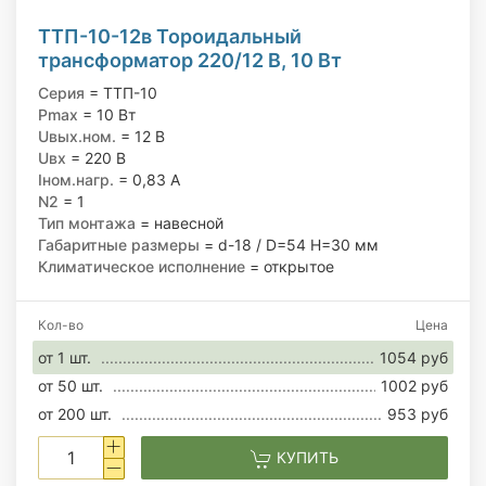
ТТП-10-12в Тороидальный
трансформатор 220/12 В, 10 Вт
Серия
= ТТП-10
Pmax
= 10 Вт
Uвых.ном.
= 12 В
Uвх
= 220 В
Iном.нагр.
= 0,83 А
N2
= 1
Тип монтажа
= навесной
Габаритные размеры
= d-18 / D=54 H=30 мм
Климатическое исполнение
= открытое
Кол-во
Цена
от 1 шт.
1054 руб
от 50 шт.
1002 руб
от 200 шт.
953 руб
КУПИТЬ