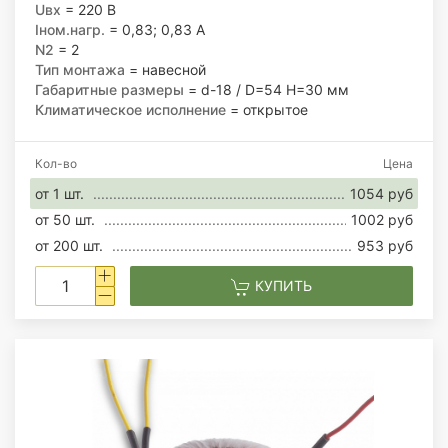
Uвх
= 220 В
Iном.нагр.
= 0,83; 0,83 А
N2
= 2
Тип монтажа
= навесной
Габаритные размеры
= d-18 / D=54 H=30 мм
Климатическое исполнение
= открытое
Кол-во
Цена
от 1 шт.
1054 руб
от 50 шт.
1002 руб
от 200 шт.
953 руб
КУПИТЬ