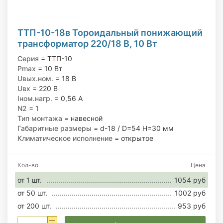
ТТП-10-18в Тороидальный понижающий
трансформатор 220/18 В, 10 Вт
Серия
= ТТП-10
Pmax
= 10 Вт
Uвых.ном.
= 18 В
Uвх
= 220 В
Iном.нагр.
= 0,56 А
N2
= 1
Тип монтажа
= навесной
Габаритные размеры
= d-18 / D=54 H=30 мм
Климатическое исполнение
= открытое
Кол-во
Цена
от 1 шт.
1054 руб
от 50 шт.
1002 руб
от 200 шт.
953 руб