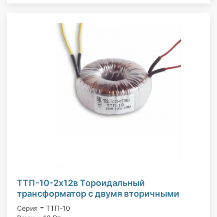
ТТП-10-2х12в Тороидальный
трансформатор с двумя вторичными
обмотками, 220/12; 12 В, 10 Вт
Серия
= ТТП-10