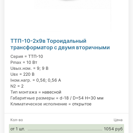
ТТП-10-2х9в Тороидальный
трансформатор с двумя вторичными
обмотками 220/9; 9 В, 10 Вт
Серия
= ТТП-10
Pmax
= 10 Вт
Uвых.ном.
= 9; 9 В
Uвх
= 220 В
Iном.нагр.
= 0,56; 0,56 А
N2
= 2
Тип монтажа
= навесной
Габаритные размеры
= d-18 / D=54 H=30 мм
Климатическое исполнение
= открытое
Кол-во
Цена
от 1 шт.
1054 руб