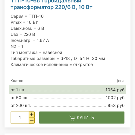
ТТП-10-6в Тороидальный
трансформатор 220/6 В, 10 Вт
Серия
= ТТП-10
Pmax
= 10 Вт
Uвых.ном.
= 6 В
Uвх
= 220 В
Iном.нагр.
= 1,67 А
N2
= 1
Тип монтажа
= навесной
Габаритные размеры
= d-18 / D=54 H=30 мм
Климатическое исполнение
= открытое
Кол-во
Цена
от 1 шт.
1054 руб
от 50 шт.
1002 руб
от 200 шт.
953 руб
КУПИТЬ