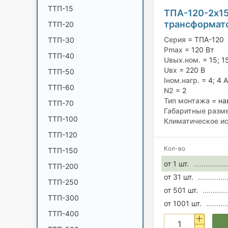
ТТП-15
ТПА-120-2х1
трансформато
ТТП-20
вторичными 
Серия
= ТПА-120
ТТП-30
220/15; 15 В, 
Pmax
= 120 Вт
ТТП-40
Uвых.ном.
= 15; 1
Uвх
= 220 В
ТТП-50
Iном.нагр.
= 4; 4 А
ТТП-60
N2
= 2
Тип монтажа
= на
ТТП-70
Габаритные разм
ТТП-100
Климатическое и
ТТП-120
Кол-во
ТТП-150
от 1 шт.
ТТП-200
от 31 шт.
ТТП-250
от 501 шт.
ТТП-300
от 1001 шт.
ТТП-400