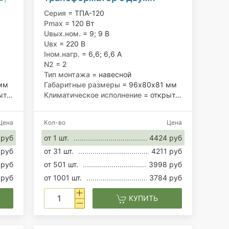
вторичными обмотками
Серия
= ТПА-120
220/9; 9 В, 120 Вт
Pmax
= 120 Вт
Uвых.ном.
= 9; 9 В
Uвх
= 220 В
Iном.нагр.
= 6,6; 6,6 А
N2
= 2
Тип монтажа
= навесной
мм
Габаритные размеры
= 96х80х81 мм
ое
Климатическое исполнение
= открытое
Цена
Кол-во
Цена
 руб
от 1 шт.
4424 руб
 руб
от 31 шт.
4211 руб
 руб
от 501 шт.
3998 руб
 руб
от 1001 шт.
3784 руб
КУПИТЬ