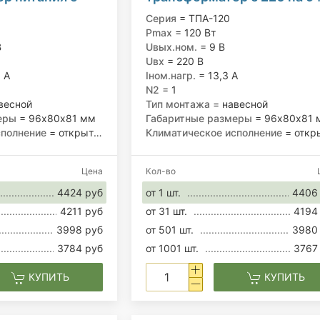
чными
120 Вт
Серия
= ТПА-120
/6; 6 В, 120 Вт
Pmax
= 120 Вт
В
Uвых.ном.
= 9 В
Uвх
= 220 В
 А
Iном.нагр.
= 13,3 А
N2
= 1
весной
Тип монтажа
= навесной
еры
= 96х80х81 мм
Габаритные размеры
= 96х80х81 
сполнение
= открытое
Климатическое исполнение
= открыт
Цена
Кол-во
4424 руб
от 1 шт.
4406
4211 руб
от 31 шт.
4194
3998 руб
от 501 шт.
3980
3784 руб
от 1001 шт.
3767
КУПИТЬ
КУПИТЬ