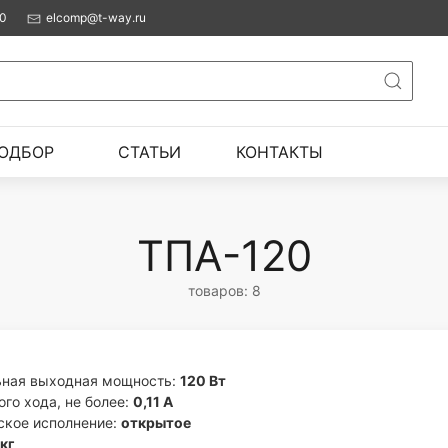
00
elcomp@t-way.ru
ОДБОР
СТАТЬИ
КОНТАКТЫ
ТПА-120
товаров: 8
ная выходная мощность:
120 Вт
ого хода, не более:
0,11 A
ское исполнение:
открытое
 кг