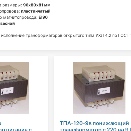
е размеры:
96х80х81 мм
топровода:
пластинчатый
р магнитопровода:
EI96
авесной
 исполнение трансформаторов открытого типа УХЛ 4.2 по ГОСТ 
в
ТПА-120-9в понижающий
р питания с
трансформатор с 220 на 9 