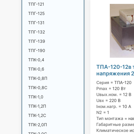
ТПГ-121
ТПГ-125
ТПГ-131
ТПГ-132
ТПГ-139
ТПГ-190
ТПК-0,4
ТПА-120-12в
ТПК-0,6
напряжения 22
ТПК-0,8П
Серия
= ТПА-120
ТПК-0,8С
Pmax
= 120 Вт
Uвых.ном.
= 12 В
ТПК-1,0
Uвх
= 220 В
ТПК-1,2П
Iном.нагр.
= 10 А
N2
= 1
ТПК-1,2С
Тип монтажа
= на
Габаритные разм
ТПК-2,0П
Климатическое и
ТПК-2,0С