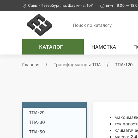
Санкт-Петербург, пр. Шаумяна, 10/1
пн–пт 9:00 — 18:
ТП-135
ТП-139
ТП-151
ТП-152
ТП-155
КАТАЛОГ
НАМОТКА
П
ТП-321
Главная
Трансформаторы ТПА
ТПА-120
ТП-322
ТП-331
ТП-340
ТПА-7Г
ТПА-20
ТПА-29
максималь
ТПА-30
ток холост
климатиче
ТПА-50
масса:
2,4