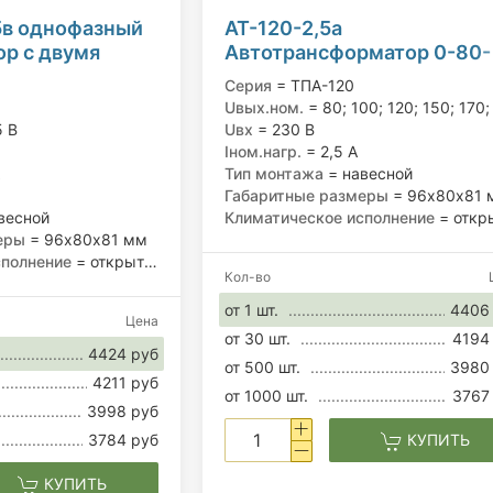
5в однофазный
АТ-120-2,5а
р с двумя
Автотрансформатор 0-80-
обмотками
100-120-150-170-190-230 
Серия
= ТПА-120
120 Вт
2,5 А
Uвых.ном.
= 80; 100; 120; 150; 170; 190; 230
5 В
Uвх
= 230 В
Iном.нагр.
= 2,5 А
Тип монтажа
= навесной
Габаритные размеры
= 96х80х81 
весной
Климатическое исполнение
= открыт
еры
= 96х80х81 мм
сполнение
= открытое
Кол-во
от 1 шт.
4406
Цена
от 30 шт.
4194
4424 руб
от 500 шт.
3980
4211 руб
от 1000 шт.
3767
3998 руб
3784 руб
КУПИТЬ
КУПИТЬ