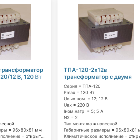
 трансформатор
ТПА-120-2х12в
0/12 В, 120 Вт
трансформатор с двумя
вторичными обмотками
Серия
= ТПА-120
220/12; 12 В, 120 Вт
Pmax
= 120 Вт
Uвых.ном.
= 12; 12 В
Uвх
= 220 В
Iном.нагр.
= 5; 5 А
N2
= 2
весной
Тип монтажа
= навесной
еры
= 96х80х81 мм
Габаритные размеры
= 96х80х81 
сполнение
= открытое
Климатическое исполнение
= открыт