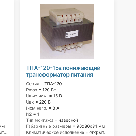
ТПА-120-15в понижающий
трансформатор питания
220/15 В, 120 Вт
Серия
= ТПА-120
Pmax
= 120 Вт
Uвых.ном.
= 15 В
Uвх
= 220 В
Iном.нагр.
= 8 А
N2
= 1
Тип монтажа
= навесной
мм
Габаритные размеры
= 96х80х81 мм
ое
Климатическое исполнение
= открытое