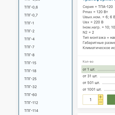
двумя втори
Серия
= ТПА-120
ТПГ-0,6
обмотками 220
Pmax
= 120 Вт
ТПГ-0,7
Uвых.ном.
= 6; 6 
Uвх
= 220 В
ТПГ-1
Iном.нагр.
= 10; 10
ТПГ-2
N2
= 2
Тип монтажа
= на
ТПГ-4
Габаритные разм
ТПГ-7
Климатическое и
ТПГ-8
Кол-во
ТПГ-15
от 1 шт.
ТПГ-18
от 31 шт.
ТПГ-25
от 501 шт.
ТПГ-32
от 1001 шт.
ТПГ-60
ТПГ-112
ТПГ-114