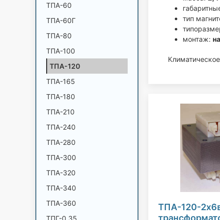
ТПА-60
габаритны
тип магни
ТПА-60Г
типоразме
ТПА-80
монтаж:
н
ТПА-100
Климатическое
ТПА-120
ТПА-165
ТПА-180
ТПА-210
ТПА-240
ТПА-280
ТПА-300
ТПА-320
ТПА-340
ТПА-360
ТПА-120-2х6
трансформато
ТПГ-0,35