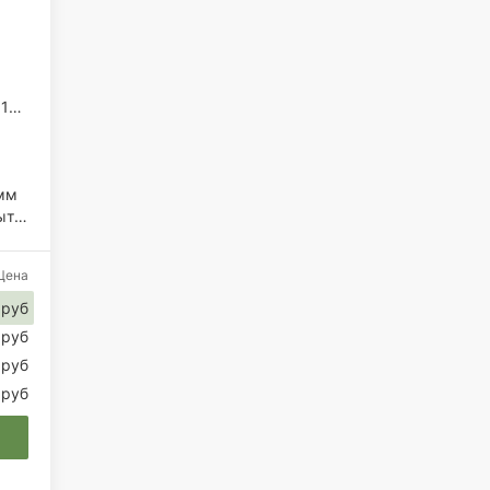
В,
 В
мм
ое
Цена
 руб
 руб
 руб
 руб